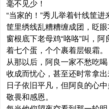
毫不见少！
“当家的！”秀儿举着针线筐进
筐里绣线乱糟糟缠成团，眨眼
窗根底下老母鸡“咯咯”叫，
着七个蛋，个个裹着层银霜。
从那以后，阿良一家不愁吃喝
收成而忧心，甚至还时常拿出
日子依旧平凡，但阿良的心中
敬畏和感恩。
每当他仰望夜空看到那一轮明